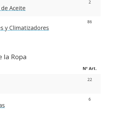
2
 de Aceite
86
s y Climatizadores
e la Ropa
Nº Art.
22
6
as