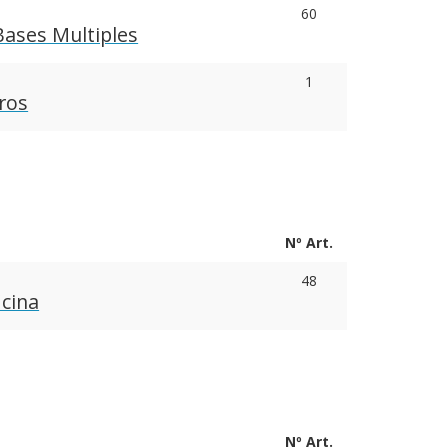
60
Bases Multiples
1
ros
Nº Art.
48
icina
Nº Art.