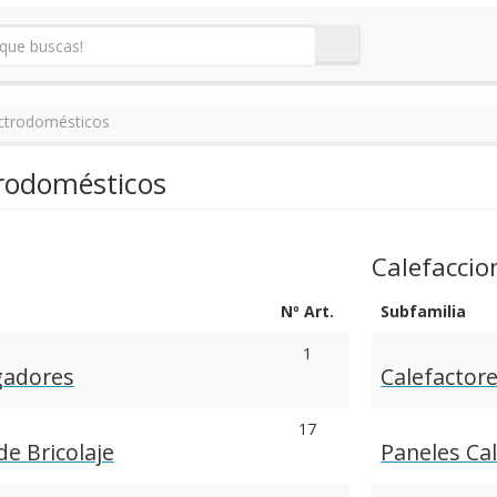
ectrodomésticos
trodomésticos
Calefaccio
Nº Art.
Subfamilia
1
gadores
Calefactor
17
e Bricolaje
Paneles Ca