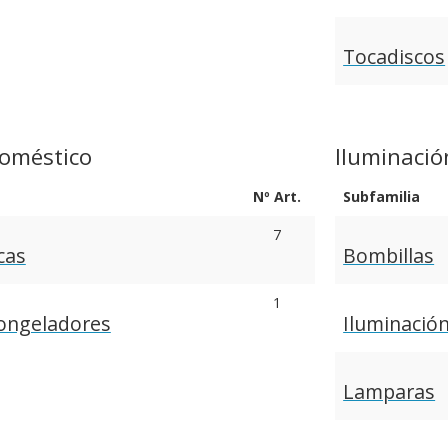
Tocadiscos
doméstico
Iluminació
Nº Art.
Subfamilia
7
cas
Bombillas
1
 Congeladores
Iluminació
Lamparas