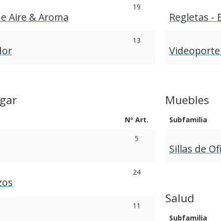
19
de Aire & Aroma
Regletas - 
13
dor
Videoporte
gar
Muebles
Nº Art.
Subfamilia
5
Sillas de Of
24
zos
Salud
11
Subfamilia