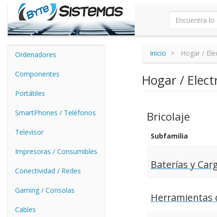
Inicio
Hogar / El
Ordenadores
Componentes
Hogar / Elec
Portátiles
SmartPhones / Teléfonos
Bricolaje
Televisor
Subfamilia
Impresoras / Consumibles
Baterías y Car
Conectividad / Redes
Gaming / Consolas
Herramientas d
Cables