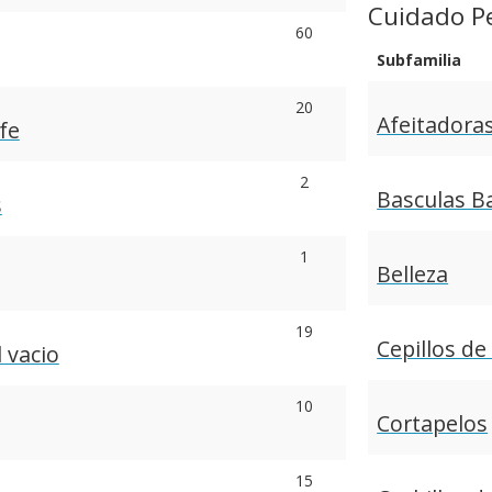
Cuidado P
60
Subfamilia
20
Afeitadora
fe
2
Basculas B
s
1
Belleza
19
Cepillos de
 vacio
10
Cortapelos
15