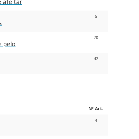
e afeitar
6
s
20
e pelo
42
a
Nº Art.
4