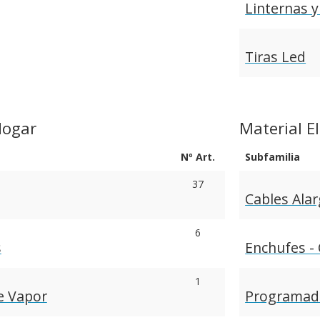
Linternas y
Tiras Led
Hogar
Material El
Nº Art.
Subfamilia
37
Cables Ala
6
s
Enchufes - 
1
e Vapor
Programad