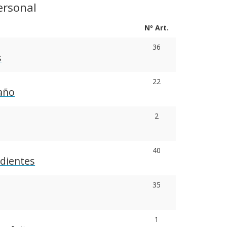
ersonal
Nº Art.
36
s
22
año
2
40
 dientes
35
1