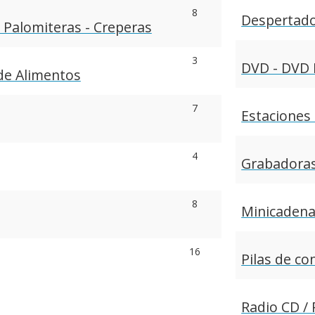
8
Despertad
- Palomiteras - Creperas
3
DVD - DVD 
de Alimentos
7
Estaciones
4
Grabadoras
8
Minicaden
16
Pilas de c
Radio CD / 