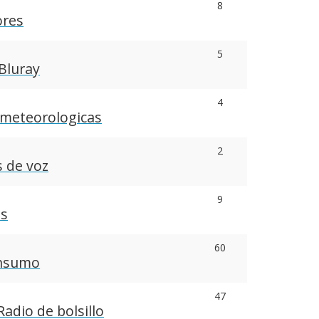
8
ores
5
Bluray
4
 meteorologicas
2
 de voz
9
as
60
onsumo
47
Radio de bolsillo