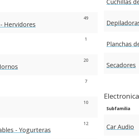
Cuchillas d
49
Depiladora
 - Hervidores
1
Planchas d
20
Secadores
Hornos
7
Electronic
10
Subfamilia
12
Car Audio
bles - Yogurteras