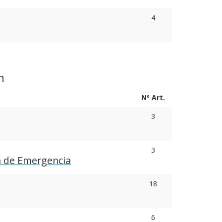
4
n
Nº Art.
3
3
n de Emergencia
18
6