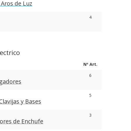
 Aros de Luz
4
ectrico
Nº Art.
6
rgadores
5
Clavijas y Bases
3
ores de Enchufe