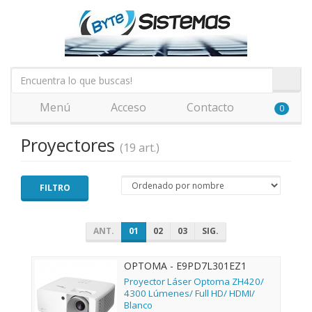
Menú
Acceso
Contacto
0
Proyectores
(19 art.)
FILTRO
ANT.
01
02
03
SIG.
OPTOMA - E9PD7L301EZ1
Proyector Láser Optoma ZH420/
4300 Lúmenes/ Full HD/ HDMI/
Blanco