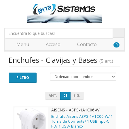
Menú
Acceso
Contacto
0
Enchufes - Clavijas y Bases
(5 art.)
FILTRO
ANT.
01
SIG.
AISENS - ASPS-1A1C06-W
Enchufe Aisens ASPS-1A1C06-W/ 1
Toma de Corriente/ 1 USB Tipo-C
PD/ 1 USB/ Blanco