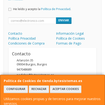
He leído y acepto la
Política de Privacidad
.
ENVIAR
Contacto
Información Legal
Política Privacidad
Política de Cookies
Condiciones de Compra
Formas de Pago
Contacto
Arlanzón 35
09004
Burgos
,
Burgos
947048689
pedidos@bytesistemas.es
Política de Cookies de tienda.bytesistemas.es
CONFIGURAR
RECHAZAR
ACEPTAR COOKIES
Horario
10.00 - 14.00 / 17.00 - 20.00
Utilizamos cookies propias y de terceros para mejorar nuestros
servicios.