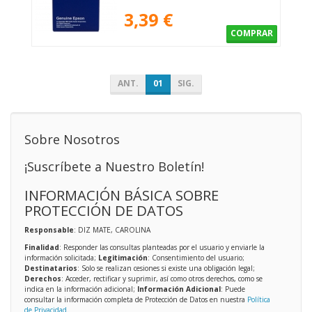
3,39 €
COMPRAR
ANT.
01
SIG.
Sobre Nosotros
¡Suscríbete a Nuestro Boletín!
INFORMACIÓN BÁSICA SOBRE
PROTECCIÓN DE DATOS
Responsable
: DIZ MATE, CAROLINA
Finalidad
: Responder las consultas planteadas por el usuario y enviarle la
información solicitada;
Legitimación
: Consentimiento del usuario;
Destinatarios
: Solo se realizan cesiones si existe una obligación legal;
Derechos
: Acceder, rectificar y suprimir, así como otros derechos, como se
indica en la información adicional;
Información Adicional
: Puede
consultar la información completa de Protección de Datos en nuestra
Política
de Privacidad
.