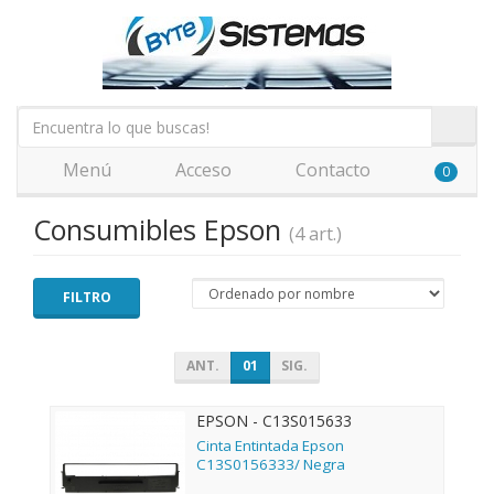
Menú
Acceso
Contacto
0
Consumibles Epson
(4 art.)
FILTRO
ANT.
01
SIG.
EPSON - C13S015633
Cinta Entintada Epson
C13S0156333/ Negra