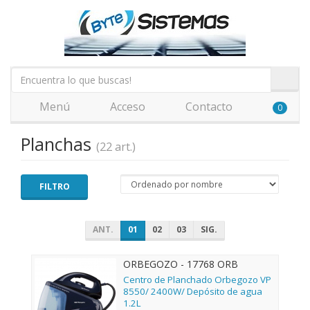
Menú
Acceso
Contacto
0
Planchas
(22 art.)
FILTRO
ANT.
01
02
03
SIG.
ORBEGOZO - 17768 ORB
Centro de Planchado Orbegozo VP
8550/ 2400W/ Depósito de agua
1.2L