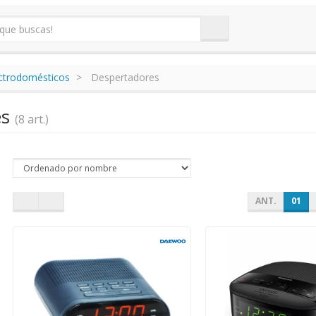
ectrodomésticos
Despertadores
es
(8 art.)
ANT.
01