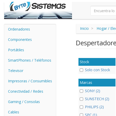
Inicio
Hogar / El
Ordenadores
Componentes
Despertador
Portátiles
SmartPhones / Teléfonos
Stock
Solo con Stock
Televisor
Impresoras / Consumibles
Marcas
SONY (2)
Conectividad / Redes
SUNSTECH (2)
Gaming / Consolas
PHILIPS (2)
Cables
SPC (1)