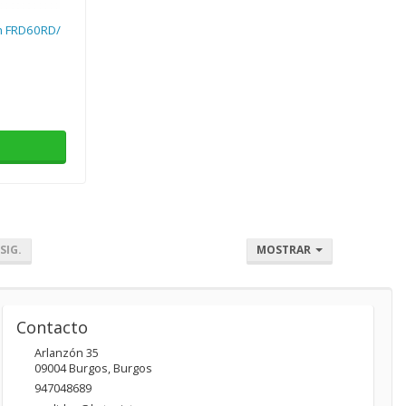
h FRD60RD/
SIG.
MOSTRAR
Contacto
Arlanzón 35
09004
Burgos
,
Burgos
947048689