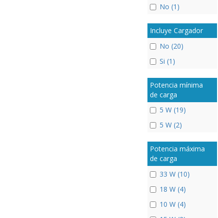
No (1)
Incluye Cargador
No (20)
Si (1)
Potencia mínima
de carga
5 W (19)
5 W (2)
Potencia máxima
de carga
33 W (10)
18 W (4)
10 W (4)