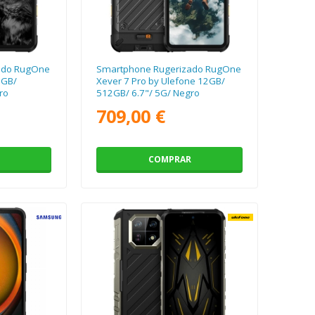
ado RugOne
Smartphone Rugerizado RugOne
2GB/
Xever 7 Pro by Ulefone 12GB/
ro
512GB/ 6.7"/ 5G/ Negro
709,00 €
COMPRAR