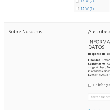
15 W (2)
15 W (1)
Sobre Nosotros
¡Suscríbet
INFORMA
DATOS
Responsable
: D
Finalidad
: Respon
Legitimación
: C
obligación legal;
De
información adicio
Datos en nuestra
P
He leído y 