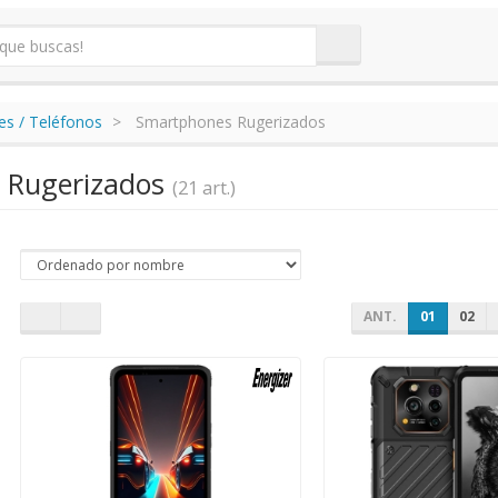
s / Teléfonos
Smartphones Rugerizados
 Rugerizados
(21 art.)
ANT.
01
02