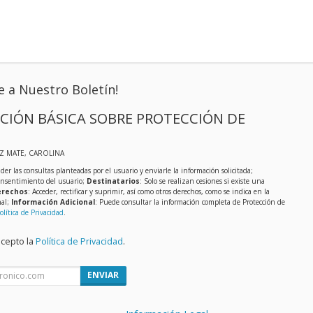
e a Nuestro Boletín!
CIÓN BÁSICA SOBRE PROTECCIÓN DE
IZ MATE, CAROLINA
der las consultas planteadas por el usuario y enviarle la información solicitada;
onsentimiento del usuario;
Destinatarios
: Solo se realizan cesiones si existe una
rechos
: Acceder, rectificar y suprimir, así como otros derechos, como se indica en la
nal;
Información Adicional
: Puede consultar la información completa de Protección de
olítica de Privacidad
.
acepto la
Política de Privacidad
.
ENVIAR