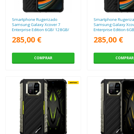
Smartphone Rugerizado
Smartphone Rugeriz
Samsung Galaxy Xcover 7
Samsung Galaxy Xcov
Enterprise Edition 6GB/ 128GB/
Enterprise Edition 6G
6.6"/ 5G/ Negro
6.6"/ 5G/ Negro
285,00 €
285,00 €
COMPRAR
COMPRAR