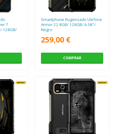
ado
Smartphone Rugerizado Ulefone
er 7
Armor 22 8GB/ 128GB/ 6.58"/
B/ 128GB/
Negro
259,00 €
COMPRAR