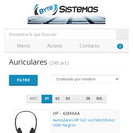
Menú
Acceso
Contacto
0
Auriculares
(249 art.)
FILTRO
ANT.
01
02
03
...
28
SIG.
HP - 428K6AA
Auriculares HP G2/ con Micrófono/
USB/ Negros