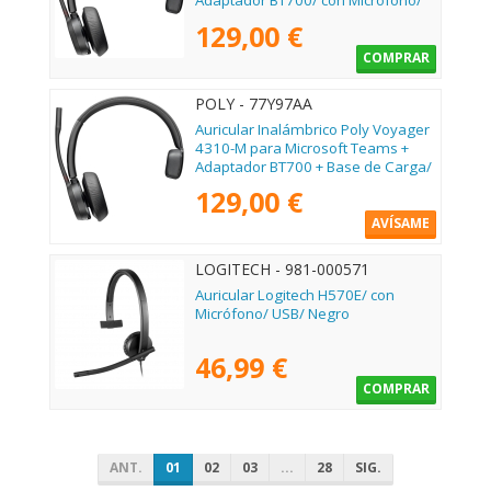
Adaptador BT700/ con Micrófono/
Bluetooth/ Negro
129,00 €
COMPRAR
POLY - 77Y97AA
Auricular Inalámbrico Poly Voyager
4310-M para Microsoft Teams +
Adaptador BT700 + Base de Carga/
con Micrófono/ Bluetooth/ Negro
129,00 €
AVÍSAME
LOGITECH - 981-000571
Auricular Logitech H570E/ con
Micrófono/ USB/ Negro
46,99 €
COMPRAR
ANT.
01
02
03
...
28
SIG.