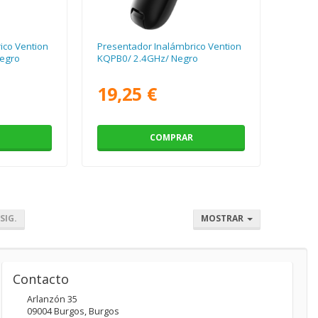
ico Vention
Presentador Inalámbrico Vention
egro
KQPB0/ 2.4GHz/ Negro
19,25 €
COMPRAR
SIG.
MOSTRAR
Contacto
Arlanzón 35
09004
Burgos
,
Burgos