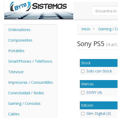
Inicio
Gaming / C
Ordenadores
Componentes
Sony PS5
(4 art.
Portátiles
SmartPhones / Teléfonos
Stock
Solo con Stock
Televisor
Impresoras / Consumibles
Marcas
SONY (4)
Conectividad / Redes
Gaming / Consolas
Edicion
Slim Digital (3)
Cables