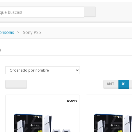
onsolas
Sony PS5
)
ANT.
01