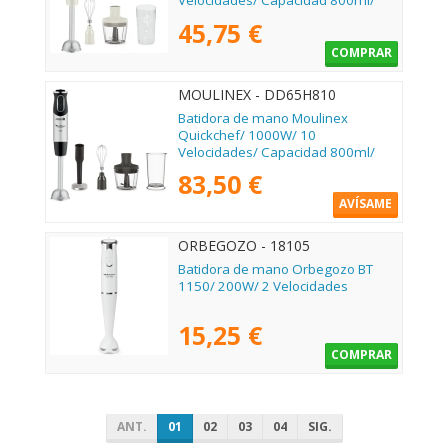
Velocidades/ Capacidad 800ml/
Incluye Varillas, Picadora y Vaso
45,75 €
Medidor
COMPRAR
MOULINEX - DD65H810
Batidora de mano Moulinex
Quickchef/ 1000W/ 10
Velocidades/ Capacidad 800ml/
Incluye Varillas, Picadora, Pasapuré
83,50 €
y Vaso Medidor
AVÍSAME
ORBEGOZO - 18105
Batidora de mano Orbegozo BT
1150/ 200W/ 2 Velocidades
15,25 €
COMPRAR
ANT.
01
02
03
04
SIG.