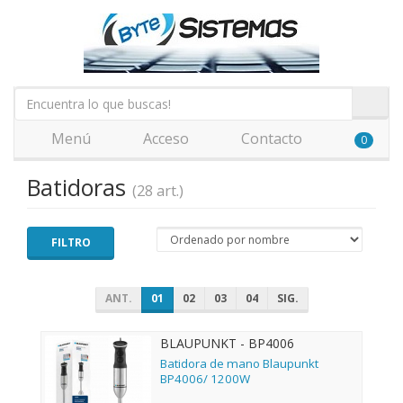
Menú
Acceso
Contacto
0
Batidoras
(28 art.)
FILTRO
ANT.
01
02
03
04
SIG.
BLAUPUNKT - BP4006
Batidora de mano Blaupunkt
BP4006/ 1200W